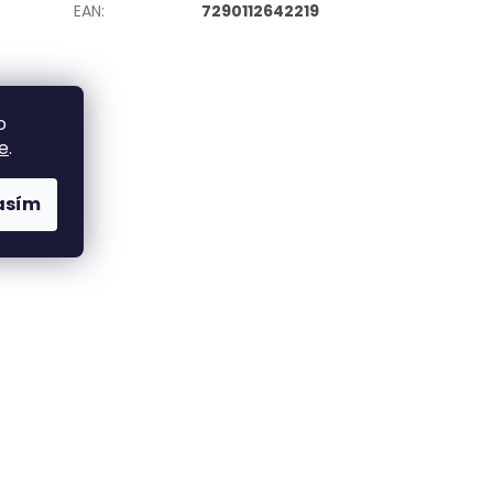
EAN
:
7290112642219
o
e
.
asím