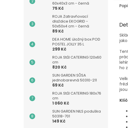
60x40x3 cm - černá
Popi
75 Kč
ROJA Zatravňovací
dlaždice EKOGRID -
Det
50x50x4 cm - černá
89 Kč
Sklá
DEA HOME úložný box POD
jako
POSTEL JOLLY 35 L
299 Kč
Tent
prác
ROJA Stůl CATERING 120x60
cm
lehk
820 Kč
ho z
SUN GARDEN SŮSA
Velk
jednobarevná 50310-211
fréz
69 Kč
jsou
ROJA Stůl CATERING 180x76
cm
Klí
1 060 Kč
SUN GARDEN NILS poduška
50318-701
149 Kč