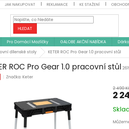
JAK NAKUPOVAT
REKLAMACE
KE STAŽENÍ
OBCHODN
HLEDAT
Pro Domácí Mazlíčky
GALOBE AKČNÍ NABÍDKA
Dárko
ovní dílenské stoly
KETER ROC Pro Gear 1.0 pracovní stůl
ER ROC Pro Gear 1.0 pracovní stůl
261
Značka:
Keter
2 490 K
2 2
Měrná
Skl
cena:
Můžeme 