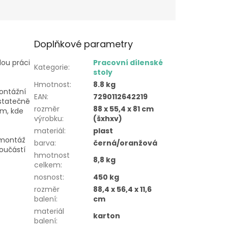
Doplňkové parametry
dou práci
Pracovní dílenské
Kategorie
:
stoly
Hmotnost
:
8.8 kg
montážní
EAN
:
7290112642219
ostatečně
rozměr
88 x 55,4 x 81 cm
am, kde
výrobku
:
(šxhxv)
materiál
:
plast
 montáž
barva
:
černá/oranžová
Součástí
hmotnost
8,8 kg
celkem
:
nosnost
:
450 kg
rozměr
88,4 x 56,4 x 11,6
balení
:
cm
materiál
karton
balení
: