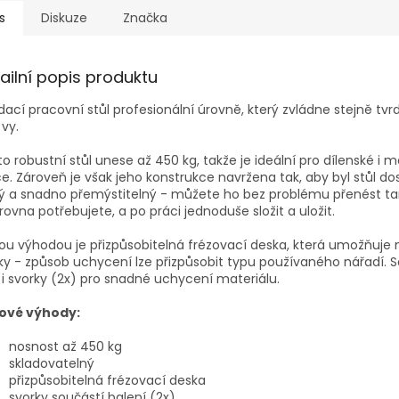
s
Diskuze
Značka
ailní popis produktu
dací pracovní stůl profesionální úrovně, který zvládne stejně tvr
 vy.
o robustní stůl unese až 450 kg, takže je ideální pro dílenské i 
e. Zároveň je však jeho konstrukce navržena tak, aby byl stůl d
ý a snadno přemýstitelný - můžete ho bez problému přenést t
rovna potřebujete, a po práci jednoduše složit a uložit.
ou výhodou je přizpůsobitelná frézovací deska, která umožňuje
ky - způsob uchycení lze přizpůsobit typu používaného nářadí. 
 i svorky (2x) pro snadné uchycení materiálu.
čové výhody:
nosnost až 450 kg
skladovatelný
přizpůsobitelná frézovací deska
svorky součástí balení (2x)