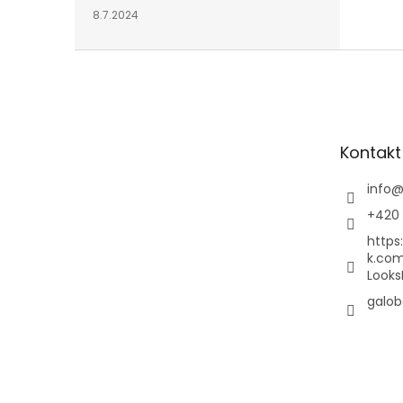
8.7.2024
Z
á
p
a
t
Kontakt
í
info
+420 
https
k.co
Looks
galob