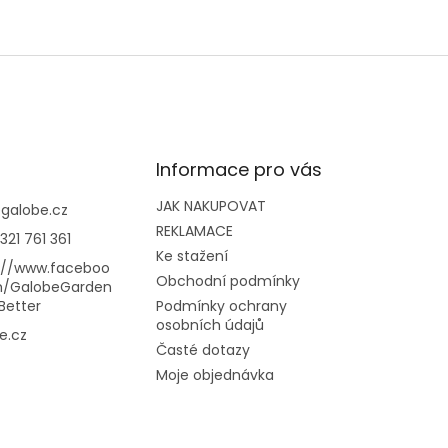
Informace pro vás
JAK NAKUPOVAT
@
galobe.cz
REKLAMACE
321 761 361
Ke stažení
://www.faceboo
Obchodní podmínky
m/GalobeGarden
Better
Podmínky ochrany
osobních údajů
e.cz
Časté dotazy
Moje objednávka