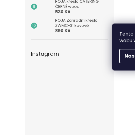
ROJA křeslo CATERING
ČERNÉ wood
530 Kč
ROJA Zahradní křeslo
ZWMC-31 kovové
890 Kč
Tento 
webu v
Instagram
Nas