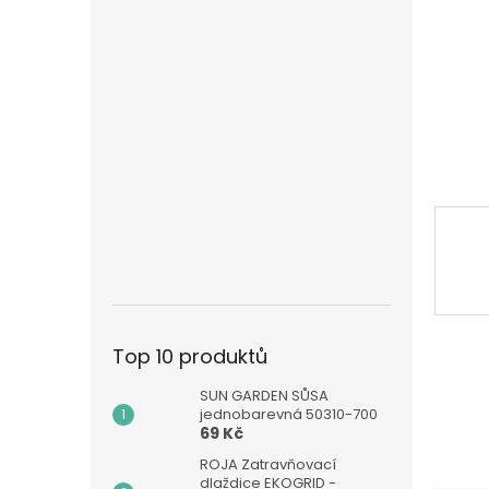
n
e
l
Top 10 produktů
SUN GARDEN SŮSA
jednobarevná 50310-700
69 Kč
ROJA Zatravňovací
dlaždice EKOGRID -