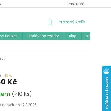
Í PODMÍNKY
PODMÍNKY OCHRANY OSOBNÍCH ÚDAJŮ
Přihlášení
ČAST
NÁKUPNÍ
Prázdný košík
KOŠÍK
vý Poukaz
Prodávané značky
Blog
Kontakty
951
č
–10 %
40 Kč
adem
(>10 ks)
doručit do:
12.8.2026