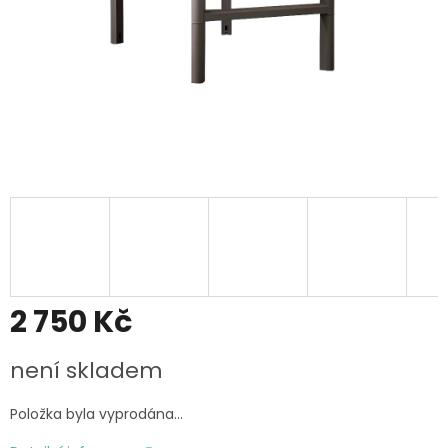
2 750 Kč
Měrná
není skladem
cena:
Položka byla vyprodána…