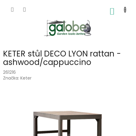
Přejít
na
NÁKUP
obsah
KOŠÍK
KETER stůl DECO LYON rattan -
ashwood/cappuccino
261216
Značka:
Keter