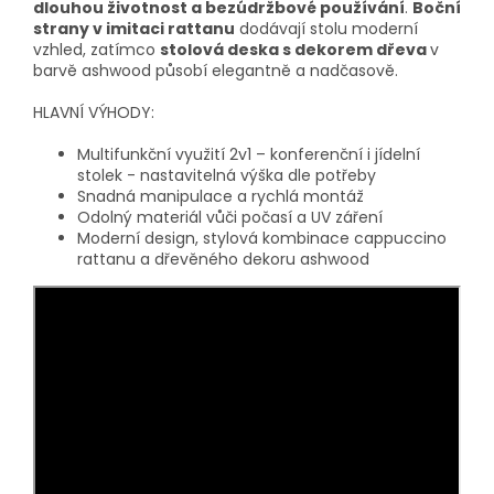
dlouhou životnost a bezúdržbové používání
.
Boční
strany v imitaci rattanu
dodávají stolu moderní
vzhled, zatímco
stolová deska s dekorem dřeva
v
barvě ashwood působí elegantně a nadčasově.
HLAVNÍ VÝHODY:
Multifunkční využití 2v1 – konferenční i jídelní
stolek - nastavitelná výška dle potřeby
Snadná manipulace a rychlá montáž
Odolný materiál vůči počasí a UV záření
Moderní design, stylová kombinace cappuccino
rattanu a dřevěného dekoru ashwood