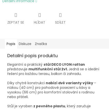
Detailní informace
ZEPTAT SE
HLÍDAT
SDÍLET
Popis
Diskuze
Značka
Detailní popis produktu
Elegantní a praktický
stůl DECO LYON rattan
představuje
multifunkční stůl 2v1.
Jedná se o ideální
řešení pro každou terasu, balkon či zahradu.
Díky chytré konstrukci
nabízí dvě varianty výšky
–
nízkou (40 cm) pro pohodové posezení u kávy a
vysokou (66 cm) pro komfortní stolování s rodinou
nebo přáteli.
Stůl je vyroben
z pevného plastu
, který zaručuje