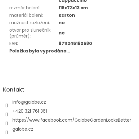
cappuccino
rozměr balení
:
118x73x13 cm
materiál balení
:
karton
možnost rozložení
:
ne
otvor pro slunečník
ne
(průměr)
:
EAN
:
8711245160580
Položka byla vyprodána…
Z
á
p
a
Kontakt
t
í
info
@
galobe.cz
+420 321 761 361
https://www.facebook.com/GalobeGardenLooksBetter
galobe.cz