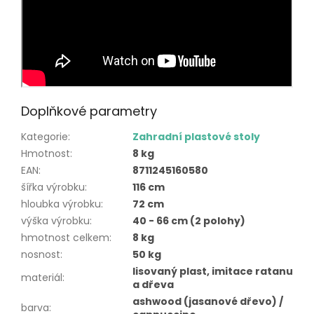
Doplňkové parametry
Kategorie
:
Zahradní plastové stoly
Hmotnost
:
8 kg
EAN
:
8711245160580
šířka výrobku
:
116 cm
hloubka výrobku
:
72 cm
výška výrobku
:
40 - 66 cm (2 polohy)
hmotnost celkem
:
8 kg
nosnost
:
50 kg
lisovaný plast, imitace ratanu
materiál
:
a dřeva
ashwood (jasanové dřevo) /
barva
: