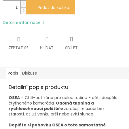
Přidat do košíku
Detailní informace
ZEPTAT SE
HLÍDAT
SDÍLET
Popis
Diskuze
Detailní popis produktu
OSEA
= Chill-out zóna pro celou rodinu - děti, dospělé i
čtyřnohého kamaráda.
Odolná tkanina a
rychleschnoucí polštáře
zaručují relaxaci bez
starostí, ať už venku prší nebo svítí slunce.
Doplňte si pohovku OSEA o toto samostatné