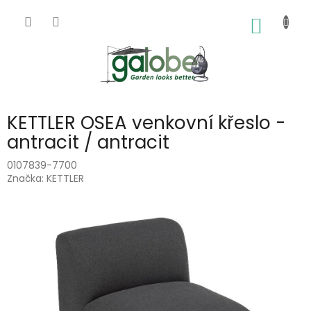
Přejít
na
NÁKUP
obsah
KOŠÍK
KETTLER OSEA venkovní křeslo -
antracit / antracit
0107839-7700
Značka:
KETTLER