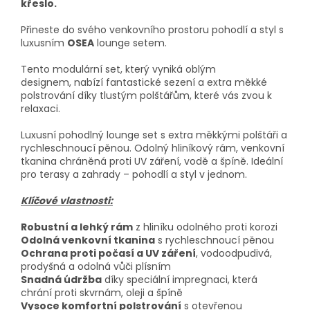
křeslo.
Přineste do svého venkovního prostoru pohodlí a styl s
luxusním
OSEA
lounge setem.
Tento modulární set, který vyniká oblým
designem, nabízí fantastické sezení a extra měkké
polstrování díky tlustým polštářům, které vás zvou k
relaxaci.
Luxusní pohodlný lounge set s extra měkkými polštáři a
rychleschnoucí pěnou. Odolný hliníkový rám, venkovní
tkanina chráněná proti UV záření, vodě a špíně. Ideální
pro terasy a zahrady – pohodlí a styl v jednom.
Klíčové vlastnosti:
Robustní a lehký rám
z hliníku odolného proti korozi
Odolná venkovní tkanina
s rychleschnoucí pěnou
Ochrana proti počasí a UV záření
, vodoodpudivá,
prodyšná a odolná vůči plísním
Snadná údržba
díky speciální impregnaci, která
chrání proti skvrnám, oleji a špíně
Vysoce komfortní polstrování
s otevřenou