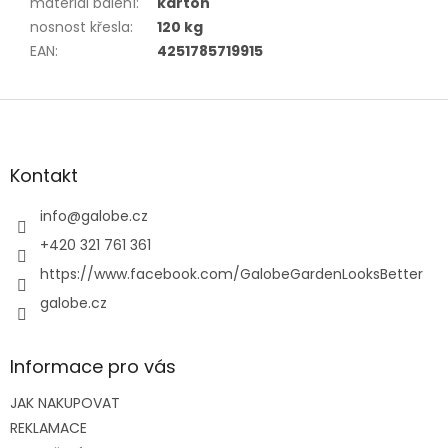
materiál balení
:
karton
nosnost křesla
:
120 kg
EAN
:
4251785719915
Z
á
p
a
Kontakt
t
í
info
@
galobe.cz
+420 321 761 361
https://www.facebook.com/GalobeGardenLooksBetter
galobe.cz
Informace pro vás
JAK NAKUPOVAT
REKLAMACE