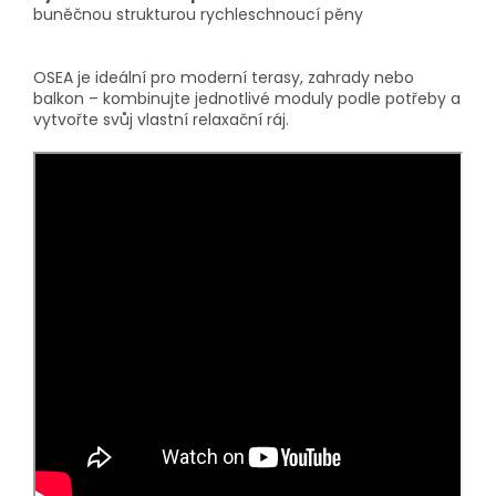
buněčnou strukturou rychleschnoucí pěny
OSEA je ideální pro moderní terasy, zahrady nebo
balkon – kombinujte jednotlivé moduly podle potřeby a
vytvořte svůj vlastní relaxační ráj.