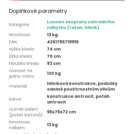
Doplňkové parametry
Luxusní soupravy zahradního
Kategorie
:
nábytku (ratan, hliník)
Hmotnost
:
13 kg
EAN
:
4251785719915
výška křesla
:
74 cm
šířka křesla
:
70 cm
hloubka křesla
:
93 cm
nosnost na
120 kg
jedno místo
:
hliníková konstrukce, podušky
materiál
:
odolné povětrnostním vlivům
konstrukce antracit, potah
barva
:
antracit
rozměr balení
95x76x72 cm
(počet kartonů)
:
hmotnost
13 kg
celkem
: