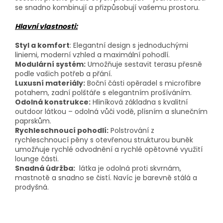
se snadno kombinují a přizpůsobují vašemu prostoru.
Hlavní vlastnosti:
Styl a komfort
: Elegantní design s jednoduchými
liniemi, moderní vzhled a maximální pohodlí.
Modulární systém:
Umožňuje sestavit terasu přesně
podle vašich potřeb a přání.
Luxusní materiály:
Boční části opěradel s microfibre
potahem, zadní polštáře s elegantním prošíváním.
Odolná konstrukce:
Hliníková základna s kvalitní
outdoor látkou – odolná vůči vodě, plísním a slunečním
paprskům.
Rychleschnoucí pohodlí:
Polstrování z
rychleschnoucí pěny s otevřenou strukturou buněk
umožňuje rychlé odvodnění a rychlé opětovné využití
lounge části.
Snadná údržba:
látka je odolná proti skvrnám,
mastnotě a snadno se čistí. Navíc je barevně stálá a
prodyšná.