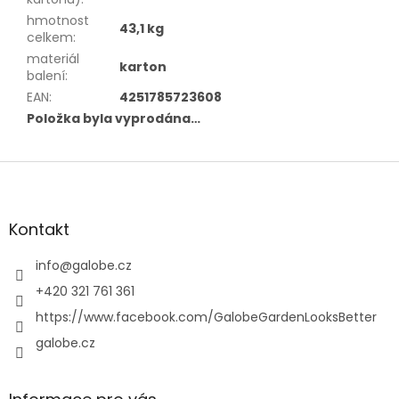
hmotnost
43,1 kg
celkem
:
materiál
karton
balení
:
EAN
:
4251785723608
Položka byla vyprodána…
Z
á
p
a
Kontakt
t
í
info
@
galobe.cz
+420 321 761 361
https://www.facebook.com/GalobeGardenLooksBetter
galobe.cz