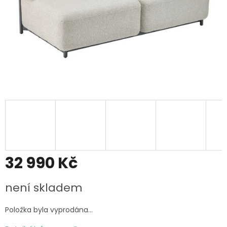
32 990 Kč
Měrná
není skladem
cena:
Položka byla vyprodána…