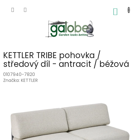
Přejít
na
NÁKUP
obsah
KOŠÍK
KETTLER TRIBE pohovka /
středový díl - antracit / béžová
0107940-7820
Značka:
KETTLER