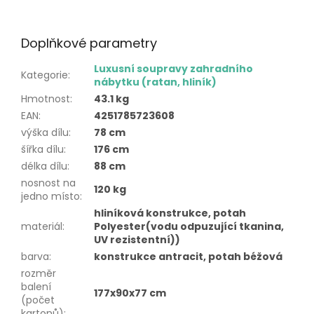
Doplňkové parametry
Luxusní soupravy zahradního
Kategorie
:
nábytku (ratan, hliník)
Hmotnost
:
43.1 kg
EAN
:
4251785723608
výška dílu
:
78 cm
šířka dílu
:
176 cm
délka dílu
:
88 cm
nosnost na
120 kg
jedno místo
:
hliníková konstrukce, potah
materiál
:
Polyester(vodu odpuzující tkanina,
UV rezistentní))
barva
:
konstrukce antracit, potah béžová
rozměr
balení
177x90x77 cm
(počet
kartonů)
: