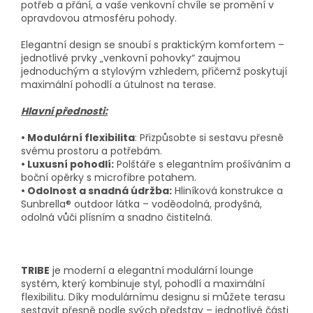
potřeb a přání, a vaše venkovní chvíle se promění v
opravdovou atmosféru pohody.
Elegantní design se snoubí s praktickým komfortem –
jednotlivé prvky „venkovní pohovky“ zaujmou
jednoduchým a stylovým vzhledem, přičemž poskytují
maximální pohodlí a útulnost na terase.
Hlavní přednosti:
• Modulární flexibilita
: Přizpůsobte si sestavu přesně
svému prostoru a potřebám.
• Luxusní pohodlí:
Polštáře s elegantním prošíváním a
boční opěrky s microfibre potahem.
• Odolnost a snadná údržba:
Hliníková konstrukce a
Sunbrella® outdoor látka – voděodolná, prodyšná,
odolná vůči plísním a snadno čistitelná.
TRIBE
je moderní a elegantní modulární lounge
systém, který kombinuje styl, pohodlí a maximální
flexibilitu. Díky modulárnímu designu si můžete terasu
sestavit přesně podle svých představ – jednotlivé části