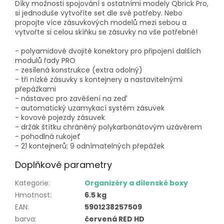
Díky možnosti spojování s ostatními modely Qbrick Pro,
si jednoduše vytvoříte set dle své potřeby. Nebo
propojte více zásuvkových modelů mezi sebou a
vytvořte si celou skíňku se zásuvky na vše potřebné!
- polyamidové dvojité konektory pro připojení dalších
modulů řady PRO
- zesílená konstrukce (extra odolný)
- tři nízké zásuvky s kontejnery a nastavitelnými
přepážkami
- nástavec pro zavěšení na zeď
- automatický uzamykací systém zásuvek
- kovové pojezdy zásuvek
- držák štítku chráněný polykarbonátovým uzávěrem
- pohodlná rukojeť
- 21 kontejnerů; 9 odnímatelných přepážek
Doplňkové parametry
Kategorie
:
Organizéry a dílenské boxy
Hmotnost
:
6.5 kg
EAN
:
5901238257509
barva
:
červená RED HD