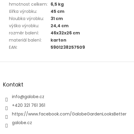
hmotnost celkem
:
6,5 kg
šířka výrobku
:
45 cm
hloubka výrobku
:
31 cm
výška výrobku
:
24,4 cm
rozměr balení
:
46x32x26 cm
materiál balení
:
karton
EAN
:
5901238257509
Z
á
p
a
Kontakt
t
í
info
@
galobe.cz
+420 321 761 361
https://www.facebook.com/GalobeGardenLooksBetter
galobe.cz