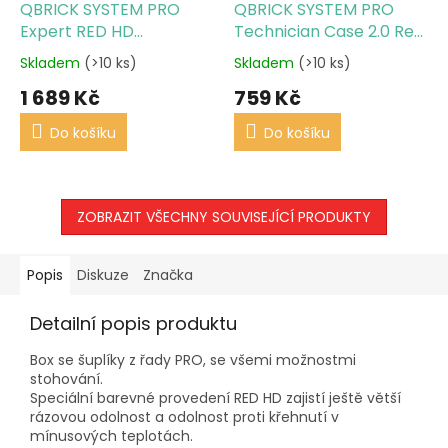
QBRICK SYSTEM PRO
QBRICK SYSTEM PRO
Expert RED HD
Technician Case 2.0 Red
Zásuvkový organizér 2
Ultra HD - Technický
Skladem
(>10 ks)
Skladem
(>10 ks)
kufřík
1 689 Kč
759 Kč
Do košíku
Do košíku
ZOBRAZIT VŠECHNY SOUVISEJÍCÍ PRODUKTY
Popis
Diskuze
Značka
Detailní popis produktu
Box se šuplíky z řady PRO, se všemi možnostmi
stohování.
Speciální barevné provedení RED HD zajistí ještě větší
rázovou odolnost a odolnost proti křehnutí v
mínusových teplotách.