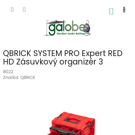
Přejít
na
NÁKUP
obsah
KOŠÍK
QBRICK SYSTEM PRO Expert RED
HD Zásuvkový organizér 3
8022
Značka:
QBRICK