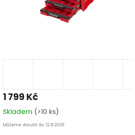
1 799 Kč
Měrná
Skladem
(>10 ks)
cena:
Můžeme doručit do:
12.8.2026