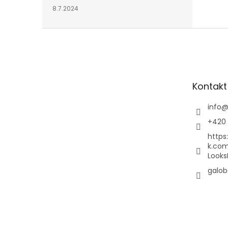
8.7.2024
Z
á
p
a
t
Kontakt
í
info
+420 
https
k.co
Looks
galob