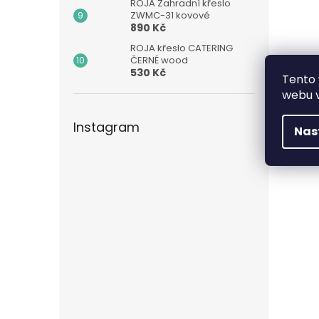
ROJA Zahradní křeslo
ZWMC-31 kovové
890 Kč
ROJA křeslo CATERING
ČERNÉ wood
530 Kč
Tento 
webu v
Instagram
Nas