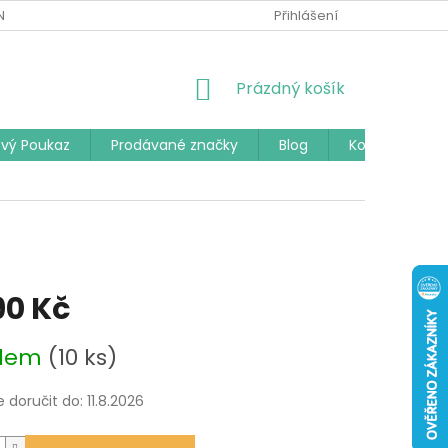
Í PODMÍNKY
PODMÍNKY OCHRANY OSOBNÍCH ÚDAJŮ
Přihlášení
ČAST
NÁKUPNÍ
Prázdný košík
KOŠÍK
vý Poukaz
Prodávané značky
Blog
Kontakty
90 Kč
adem
(10 ks)
doručit do:
11.8.2026