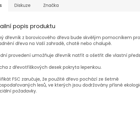
s
Diskuze
Značka
ailní popis produktu
ný dřevník z borovicového dřeva bude skvělým pomocníkem pr
adnění dřeva na Vaší zahradě, chatě nebo chalupě.
odní provedení umožňuje dřevník natřít a ošetřit dle vlastní před
cha z dřevotříškových desek pokryta lepenkou.
ifikát FSC zaručuje, že použité dřevo pochází ze šetrně
spodařovaných lesů, ve kterých jsou dodržovány přísné ekolog
ciální požadavky.