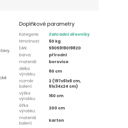
Doplňkové parametry
o
Kategorie
:
Zahradní dřevníky
Hmotnost
:
60 kg
EAN
:
5905919019820
stavy.
barva
:
přírodní
materiál
:
borovice
délka
60 cm
výrobku
:
ické
rozměr
2 (197x61x6 cm,
balení
:
61x34x24 cm)
výška
160 cm
výrobku
:
šířka
200 cm
výrobku
:
materiál
karton
balení
: