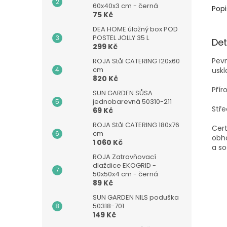
60x40x3 cm - černá
Popi
75 Kč
DEA HOME úložný box POD
POSTEL JOLLY 35 L
Det
299 Kč
Pev
ROJA Stůl CATERING 120x60
cm
uskl
820 Kč
Přír
SUN GARDEN SŮSA
jednobarevná 50310-211
Stře
69 Kč
ROJA Stůl CATERING 180x76
Cert
cm
obho
1 060 Kč
a so
ROJA Zatravňovací
dlaždice EKOGRID -
50x50x4 cm - černá
89 Kč
SUN GARDEN NILS poduška
50318-701
149 Kč