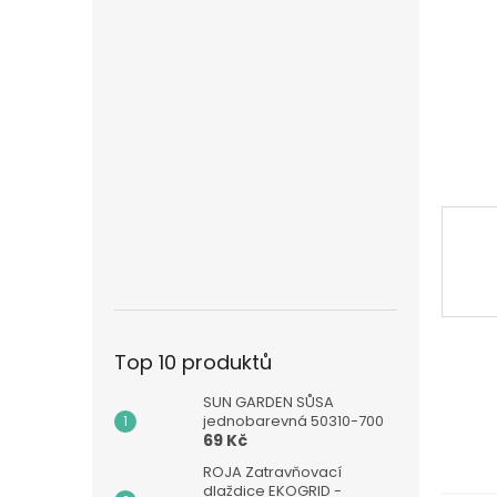
n
e
l
Top 10 produktů
SUN GARDEN SŮSA
jednobarevná 50310-700
69 Kč
ROJA Zatravňovací
dlaždice EKOGRID -