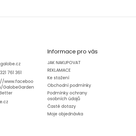
Informace pro vás
JAK NAKUPOVAT
@
galobe.cz
REKLAMACE
321 761 361
Ke stažení
://www.faceboo
Obchodní podmínky
m/GalobeGarden
Better
Podmínky ochrany
osobních údajů
e.cz
Časté dotazy
Moje objednávka