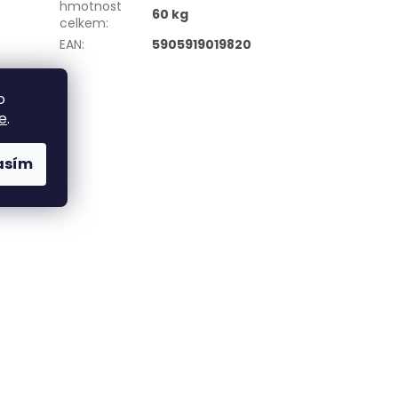
hmotnost
60 kg
celkem
:
EAN
:
5905919019820
o
e
.
asím