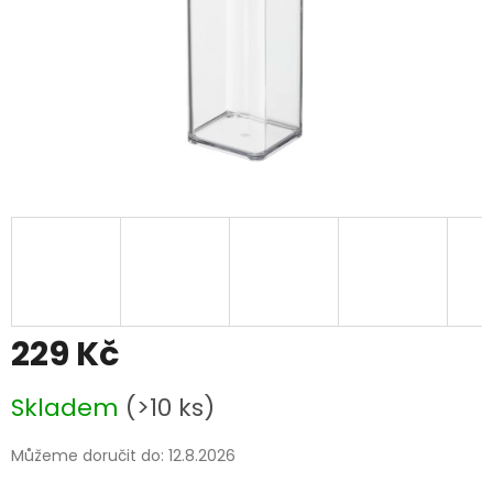
229 Kč
Měrná
Skladem
(>10 ks)
cena:
Můžeme doručit do:
12.8.2026