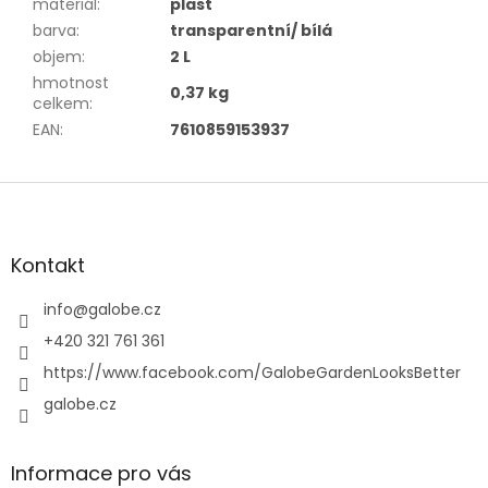
materiál
:
plast
barva
:
transparentní/ bílá
objem
:
2 L
hmotnost
0,37 kg
celkem
:
EAN
:
7610859153937
Z
á
p
a
Kontakt
t
í
info
@
galobe.cz
+420 321 761 361
https://www.facebook.com/GalobeGardenLooksBetter
galobe.cz
Informace pro vás