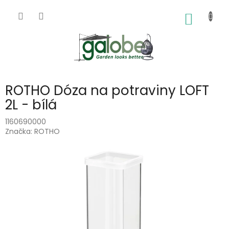
Přejít
na
NÁKUP
obsah
KOŠÍK
ROTHO Dóza na potraviny LOFT
2L - bílá
1160690000
Značka:
ROTHO