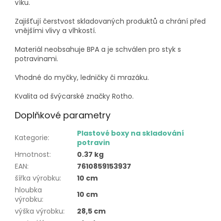
víku.
Zajišťují čerstvost skladovaných produktů a chrání před
vnějšími vlivy a vlhkostí.
Materiál neobsahuje BPA a je schválen pro styk s
potravinami.
Vhodné do myčky, ledničky či mrazáku.
Kvalita od švýcarské značky Rotho.
Doplňkové parametry
Plastové boxy na skladování
Kategorie
:
potravin
Hmotnost
:
0.37 kg
EAN
:
7610859153937
šířka výrobku
:
10 cm
hloubka
10 cm
výrobku
:
výška výrobku
:
28,5 cm