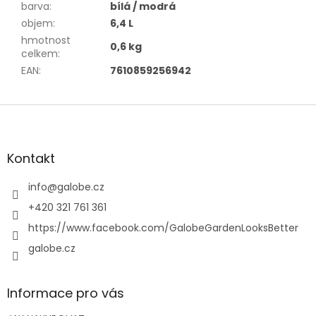
barva
:
bílá / modrá
objem
:
6,4 L
hmotnost
0,6 kg
celkem
:
EAN
:
7610859256942
Z
á
p
a
Kontakt
t
í
info
@
galobe.cz
+420 321 761 361
https://www.facebook.com/GalobeGardenLooksBetter
galobe.cz
Informace pro vás