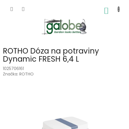
Přejít
na
NÁKUP
obsah
KOŠÍK
ROTHO Dóza na potraviny
Dynamic FRESH 6,4 L
1025706161
Značka:
ROTHO