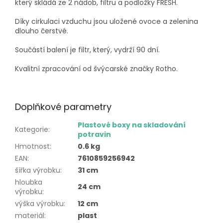
který skládá ze 2 nádob, filtru a podložky FRESH.
Díky cirkulaci vzduchu jsou uložené ovoce a zelenina
dlouho čerstvé.
Součástí balení je filtr, který, vydrží 90 dní.
Kvalitní zpracování od švýcarské značky Rotho.
Doplňkové parametry
Plastové boxy na skladování
Kategorie
:
potravin
Hmotnost
:
0.6 kg
EAN
:
7610859256942
šířka výrobku
:
31 cm
hloubka
24 cm
výrobku
:
výška výrobku
:
12 cm
materiál
:
plast