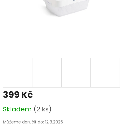
399 Kč
Měrná
Skladem
(2 ks)
cena:
Můžeme doručit do:
12.8.2026