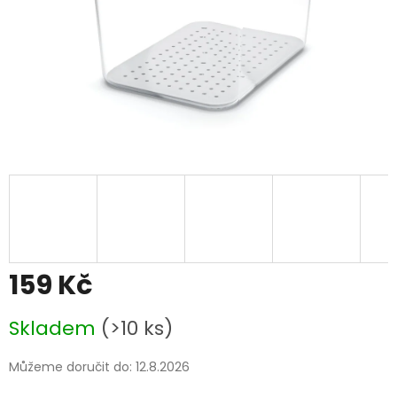
159 Kč
Měrná
Skladem
(>10 ks)
cena:
Můžeme doručit do:
12.8.2026