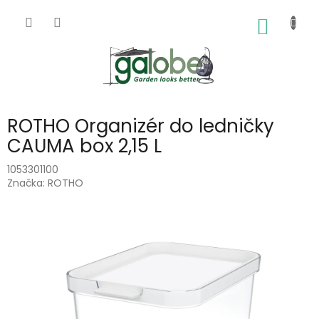
Přejít
na
NÁKUP
obsah
KOŠÍK
ROTHO Organizér do ledničky
CAUMA box 2,15 L
1053301100
Značka:
ROTHO