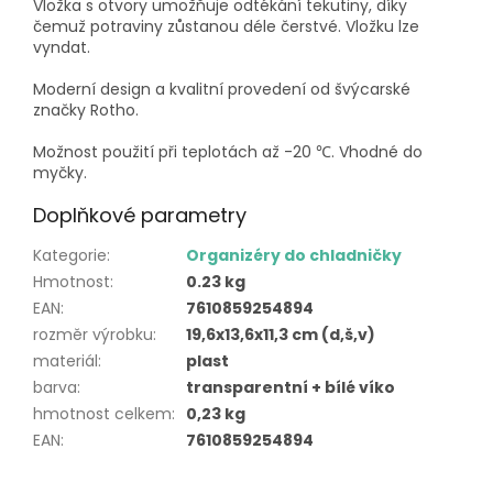
Vložka s otvory umožňuje odtékání tekutiny, díky
čemuž potraviny zůstanou déle čerstvé. Vložku lze
vyndat.
Moderní design a kvalitní provedení od švýcarské
značky Rotho.
Možnost použití při teplotách až -20 ℃. Vhodné do
myčky.
Doplňkové parametry
Kategorie
:
Organizéry do chladničky
Hmotnost
:
0.23 kg
EAN
:
7610859254894
rozměr výrobku
:
19,6x13,6x11,3 cm (d,š,v)
materiál
:
plast
barva
:
transparentní + bílé víko
hmotnost celkem
:
0,23 kg
EAN
:
7610859254894