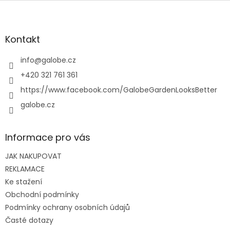
Z
á
p
a
Kontakt
t
í
info
@
galobe.cz
+420 321 761 361
https://www.facebook.com/GalobeGardenLooksBetter
galobe.cz
Informace pro vás
JAK NAKUPOVAT
REKLAMACE
Ke stažení
Obchodní podmínky
Podmínky ochrany osobních údajů
Časté dotazy